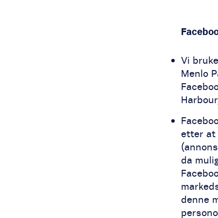
Faceboo
Vi bruke
Menlo Pa
Faceboo
Harbour,
Facebook
etter at
(annonse
da mulig
Faceboo
markeds
denne m
personop