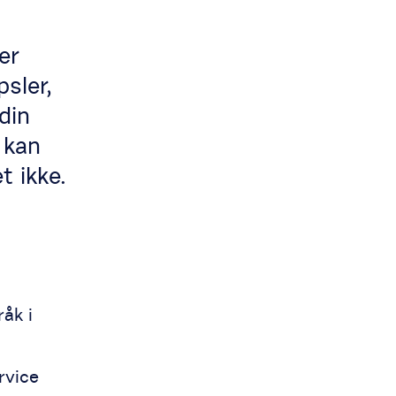
er
sler,
din
 kan
t ikke.
åk i
rvice