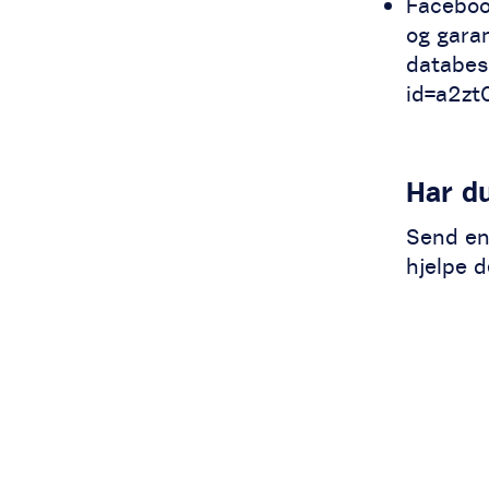
Facebook
og gara
databes
id=a2z
Har d
Send en 
hjelpe d