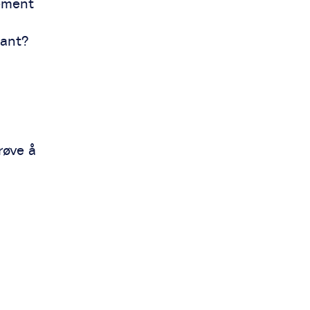
eement
pant?
røve å