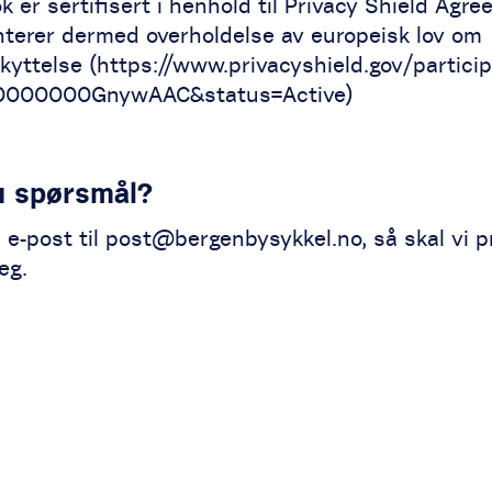
 er sertifisert i henhold til Privacy Shield Agr
nterer dermed overholdelse av europeisk lov om
kyttelse (https://www.privacyshield.gov/partici
t0000000GnywAAC&status=Active)
u spørsmål?
e-post til post@bergenbysykkel.no, så skal vi p
eg.