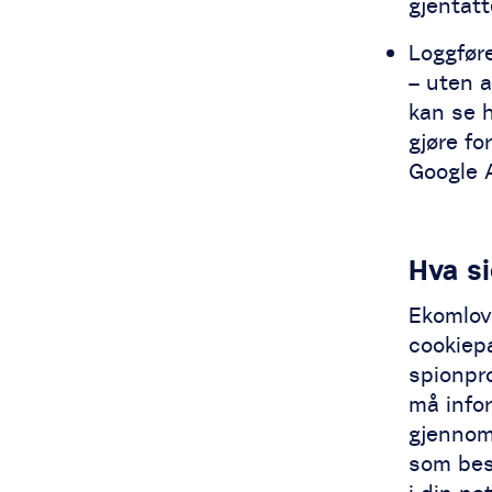
gjentatt
Loggføre
– uten a
kan se 
gjøre fo
Google A
Hva si
Ekomlov
cookiep
spionpro
må infor
gjennom
som bes