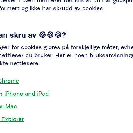
ttleser. Loven definerer det slik at du har godkje
formert og ikke har skrudd av cookies.
an skru av 🍪🍪🍪?
inger for cookies gjøres på forskjellige måter, avh
nettleser du bruker. Her er noen bruksanvisninge
kte nettlesere:
Chrome
on iPhone and iPad
or Mac
 Explorer