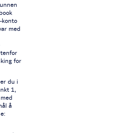
runnen
ebook
k-konto
svar med
e
tenfor
king for
er du i
nkt 1,
a med
mål å
e: