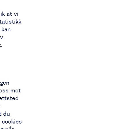
k at vi
tatistikk
 kan
av
.
egen
 oss mot
ettsted
i
t du
 cookies