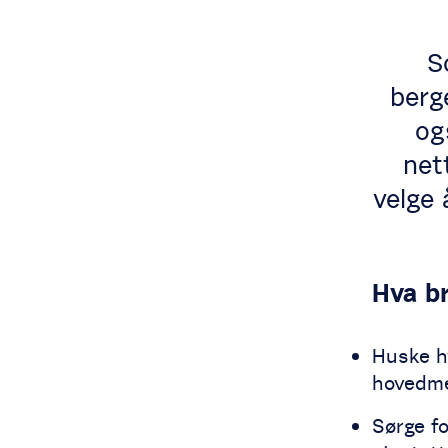
S
berg
og
net
velge 
Hva br
Huske hv
hovedm
Sørge fo