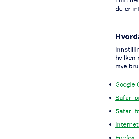
i din ne
du er in
Hvord
Innstill
hvilken 
mye bru
Google 
Safari 
Safari f
Internet
Firefox