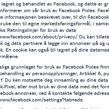
 lagret og behandlet av Facebook, og dette er g
i informerer om vår bruk av Facebook Pixles. Fac
e informasjonen beskrevet over, til din Faceboo
 bruke den til egne markedsføringsformål, i sam
s Retningslinjer for bruk av data
/www.facebook.com/about/privacy/. Du kan tillat
k og dets partnere å legge inn annonser på og u
. En cookie kan også bli lagret på dine datamas
ormålene.
slige grunnlaget for bruk av Facebook Pixles finn
ehandling av personopplysninger, Artikkel 6, pu
 f. Du kan motsette deg innsamling av dine dat
-Pixel, eller mot bruk av dine data med det for
cebook-annonser, ved å kontakte følgende adress
/www.facebook.com/settings?tab=ads.