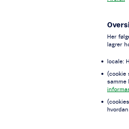
Overs
Her følg
lagrer h
locale: 
(cookie
samme b
informa
(cookie
hvordan