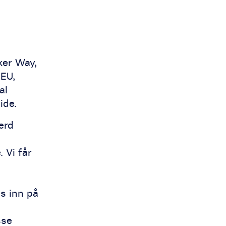
ker Way,
 EU,
al
ide.
erd
 Vi får
s inn på
sse