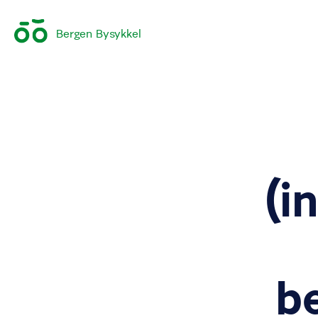
Bergen Bysykkel
(i
b