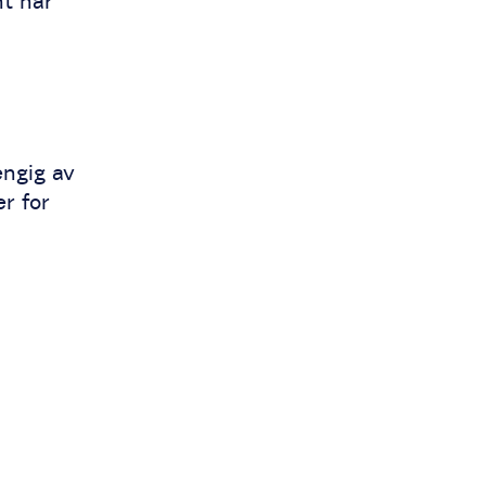
nt når
engig av
r for