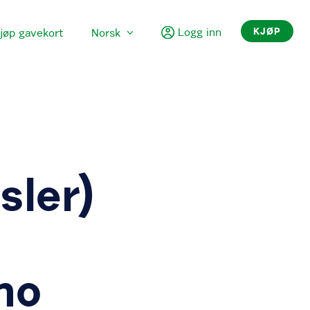
Logg inn
KJØP
jøp gavekort
Norsk
sler)
no