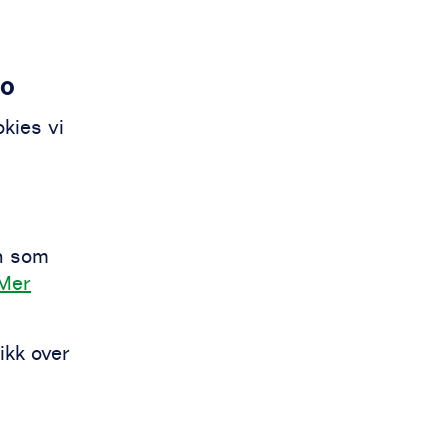
no
okies vi
n som
Mer
ikk over