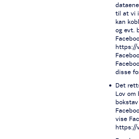
dataene
til at v
kan kobl
og evt.
Facebook
https:/
Faceboo
Facebook
disse f
Det rett
Lov om b
bokstav
Facebook
vise Fa
https:/