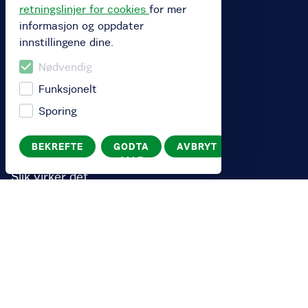
retningslinjer for cookies
for mer
informasjon og oppdater
Kjøp abonnement
innstillingene dine.
Kjøp gavekort
Nødvendig
Løs inn gavekort
Funksjonelt
Bysykkel for bedrift
Sporing
BEKREFTE
GODTA
AVBRYT
Sykle
ALLE
Slik virker det
Stasjonskart
Spørsmål og svar
Deg
Logg inn