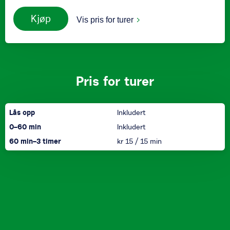
Kjøp
Vis pris for turer
Pris for turer
Sykkel
Lås opp
Inkludert
0
–
60
min
Inkludert
60
min
–
3
timer
kr 15
/
15
min